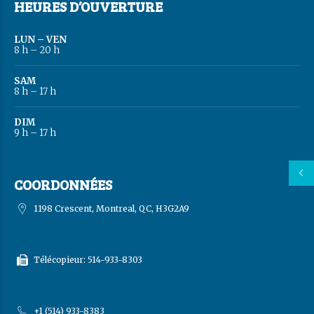
HEURES D’OUVERTURE
LUN – VEN
8 h – 20 h
SAM
8 h – 17 h
DIM
9 h – 17 h
COORDONNÉES
1198 Crescent, Montreal, QC, H3G2A9
Télécopieur: 514-933-8303
+1 (514) 933-8383