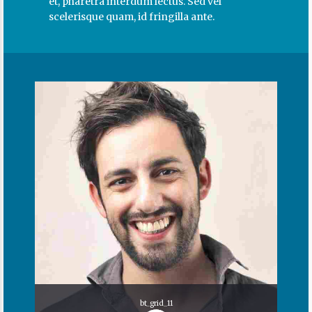
et, pharetra interdum lectus. Sed vel
scelerisque quam, id fringilla ante.
bt_grid_11