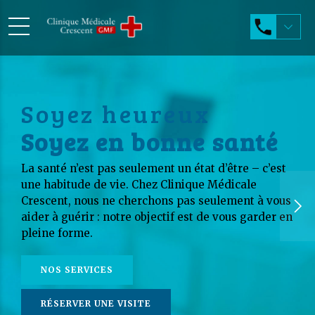
Soyez heureux
Soyez en bonne santé
La santé n’est pas seulement un état d’être – c’est
une habitude de vie. Chez Clinique Médicale
Crescent, nous ne cherchons pas seulement à vous
aider à guérir : notre objectif est de vous garder en
pleine forme.
NOS SERVICES
RÉSERVER UNE VISITE